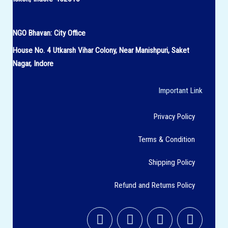
NGO Bhavan:
City Office
House No.
4 Utkarsh Vihar Colony,
Near Manishpuri, Saket
Nagar, Indore
Important Link
Privacy Policy
Terms & Condition
Shipping Policy
Refund and Returns Policy
F
I
T
Y
a
n
w
o