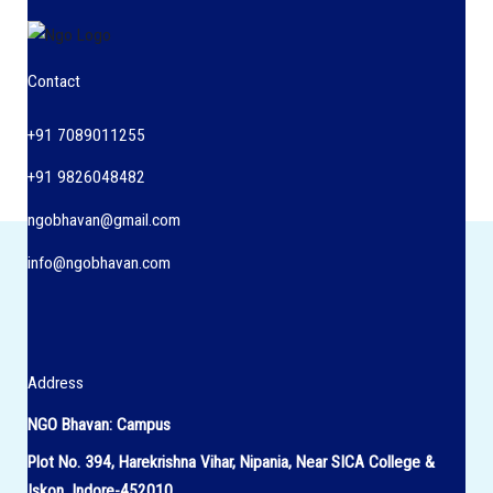
Contact
+91 7089011255
+91 9826048482
ngobhavan@gmail.com
info@ngobhavan.com
Address
NGO Bhavan: Campus
Plot No. 394, Harekrishna Vihar, Nipania, Near SICA College &
Iskon, Indore-452010